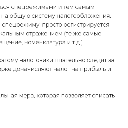
аться спецрежимами и тем самым
я на общую систему налогообложения.
о спецрежиму, просто регистрируется
ркальным отражением (те же самые
щение, номенклатура и т.д.).
поэтому налоговики тщательно следят за
рке доначисляют налог на прибыль и
альная мера, которая позволяет списать