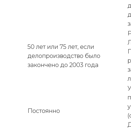
д
д
з
Р
Л
50 лет или 75 лет, если
П
делопроизводство было
р
закончено до 2003 года
з
л
У
п
у
Постоянно
(
Д