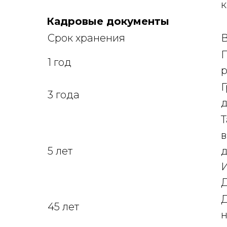
Кадровые документы
Срок хранения
В
П
1 год
Г
3 года
Т
в
5 лет
д
И
Д
Д
45 лет
н