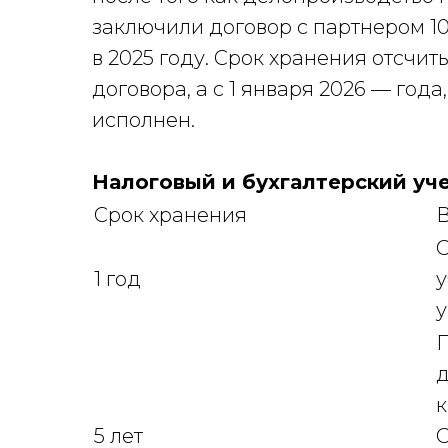
заключили договор с партнером 10
в 2025 году. Срок хранения отсчит
договора, а с 1 января 2026 — год
исполнен.
Налоговый и бухгалтерский уч
Срок хранения
В
С
1 год
у
у
П
д
к
5 лет
С